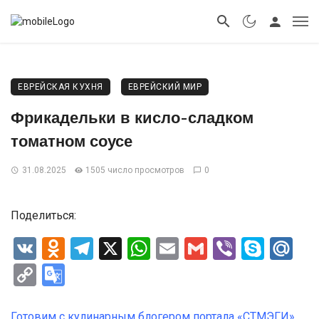
ЕВРЕЙСКАЯ КУХНЯ
ЕВРЕЙСКИЙ МИР
Фрикадельки в кисло-сладком
томатном соусе
31.08.2025
1505 число просмотров
0
Поделиться:
VK
Odnoklassniki
Telegram
X
WhatsApp
Email
Gmail
Viber
Skyp
Ma
Copy
Google
Link
Translate
Готовим с кулинарным блогером портала «СТМЭГИ»