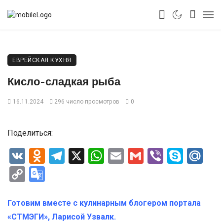
ЕВРЕЙСКАЯ КУХНЯ
Кисло-сладкая рыба
16.11.2024
296 число просмотров
0
Поделиться:
VK
Odnoklassniki
Telegram
X
WhatsApp
Email
Gmail
Viber
Skyp
Ma
Copy
Google
Link
Translate
Готовим вместе с кулинарным блогером портала
«СТМЭГИ», Ларисой Узвалк.