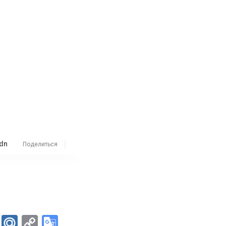
dn
Поделиться
er
Skype
Mail.Ru
Copy
Google