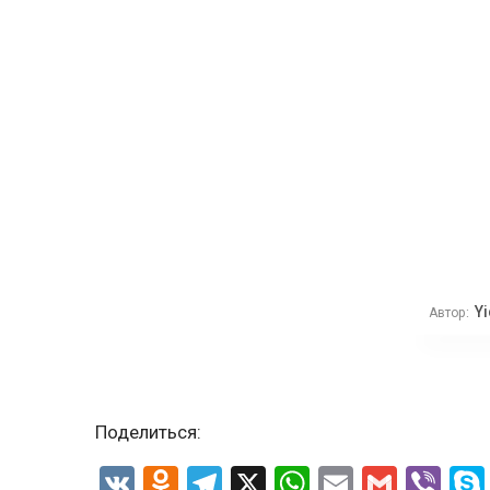
Yi
Автор:
Поделиться:
VK
Odnoklassniki
Telegram
X
WhatsApp
Email
Gmail
Vib