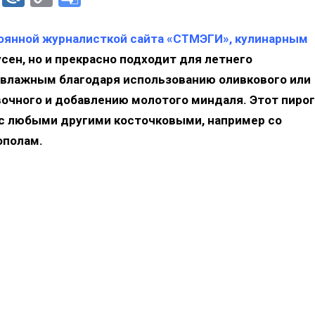
Link
Translate
тоянной журналисткой сайта «СТМЭГИ», кулинарным
усен, но и прекрасно подходит для летнего
ь влажным благодаря использованию оливкового или
вочного и добавлению молотого миндаля. Этот пирог
и с любыми другими косточковыми, например со
ополам.