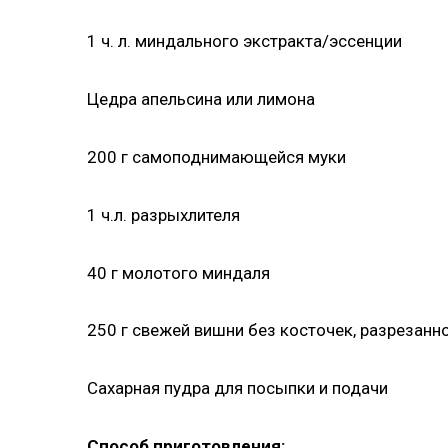
1 ч. л. миндального экстракта/эссенции
Цедра апельсина или лимона
200 г самоподнимающейся муки
1 ч.л. разрыхлителя
40 г молотого миндаля
250 г свежей вишни без косточек, разрезанн
Сахарная пудра для посыпки и подачи
Способ приготовления: