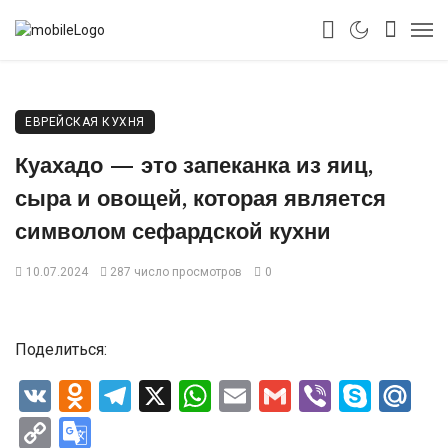
ЕВРЕЙСКАЯ КУХНЯ
Куахадо — это запеканка из яиц,
сыра и овощей, которая является
символом сефардской кухни
10.07.2024
287 число просмотров
0
Поделиться:
VK
Odnoklassniki
Telegram
X
WhatsApp
Email
Gmail
Viber
Skyp
Ma
Copy
Google