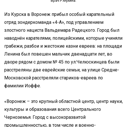
Врач Р.Мухина.
Из Курска в Воронеж прибыл особый карательный
отряд зондеркоманда «4-А», под управлением
злостного нациста Вальдемара Радецкого. Город был
наводнён карателями, полицейскими, которые учиняли
грабежи, разбои и жестокие казни евреев: на площади
Ленина был повешен мальчик двенадцати лет, во
дворе рядом с домом № 45 по ул.Челюскинцев были
расстреляны две еврейские семьи, на улице Средне-
Московской расстреляли стариков-евреев по
фамилии Иоффе.
«Воронеж – это крупный областной центр, центр науки,
культуры и образования всего Центрального
Черноземья. Город с высокоразвитой
промышленностью, в том числе и военно-