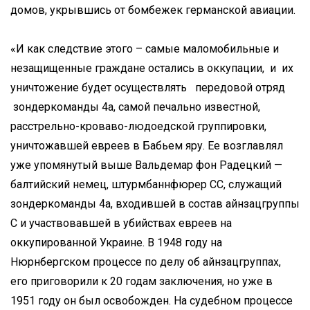
домов, укрывшись от бомбежек германской авиации.
«И как следствие этого – самые маломобильные и
незащищенные граждане остались в оккупации, и их
уничтожение будет осуществлять передовой отряд
зондеркоманды 4а, самой печально известной,
расстрельно-кроваво-людоедской группировки,
уничтожавшей евреев в Бабьем яру. Ее возглавлял
уже упомянутый выше Вальдемар фон Радецкий —
балтийский немец, штурмбаннфюрер СС, служащий
зондеркоманды 4a, входившей в состав айнзацгруппы
C и участвовавшей в убийствах евреев на
оккупированной Украине. В 1948 году на
Нюрнбергском процессе по делу об айнзацгруппах,
его приговорили к 20 годам заключения, но уже в
1951 году он был освобожден. На судебном процессе