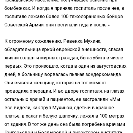
бомбежках. И когда я приняла госпиталь после нее, в
госпитале лежало более 100 тяжелораненых бойцов
Советской Армии, они поступали туда и после.»
К огромному сожалению, Ревекка Мухина,
обладательница яркой еврейской внешности, спасая
жизни солдат и мирных граждан, была убита в числе
первых. Это произошло, когда в один из августовских
дней, в больницу ворвалась пьяная зондеркоманда.
Они вывели женщину, которая на тот момент
проводила операции. И во дворе госпиталя, на глазах
остальных врачей и пациентов, ее застрелили: «Мы
все видели, как труп Мухиной, одетый в красное
платье, в халат и белую шапочку, лежал в 100 метрах
от здания. В тот же день она была погребена врачами
Григорьевой и Болдыревой и директором института