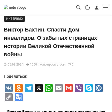
ИНТЕРВЬЮ
Виктор Бахтин. Спасти Дом
инвалидов. О забытых страницах
истории Великой Отечественной
войны
06.03.2024
1500 число просмотров
0
Поделиться:
VK
Odnoklassniki
Telegram
X
WhatsApp
Email
Gmail
Viber
Skyp
Ma
Copy
Google
Link
Translate
Виктор Бахтин — доцент, кандидат исторических