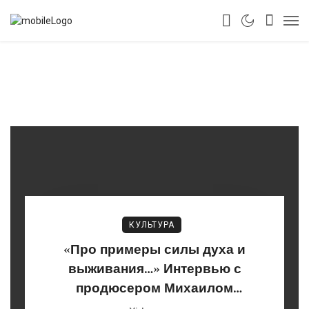
КУЛЬТУРА
«Про примеры силы духа и
выживания…» Интервью с
продюсером Михаилом
Шейниным о спектакле «Кабаре