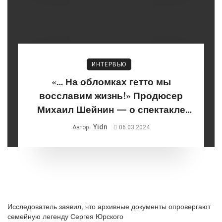
ИНТЕРВЬЮ
«… На обломках гетто мы
восславим жизнь!» Продюсер
Михаил Шейнин — о спектакле
«Кабаре Терезин»
Yidn
Автор:
06.03.2024
Исследователь заявил, что архивные документы опровергают
семейную легенду Сергея Юрского