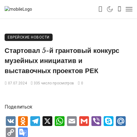
ЕВРЕЙСКИЕ НОВОСТИ
Стартовал 5-й грантовый конкурс
музейных инициатив и
выставочных проектов РЕК
07.07.2024
335 число просмотров
0
Поделиться:
VK
Odnoklassniki
Telegram
X
WhatsApp
Email
Gmail
Viber
Skyp
Ma
Copy
Google