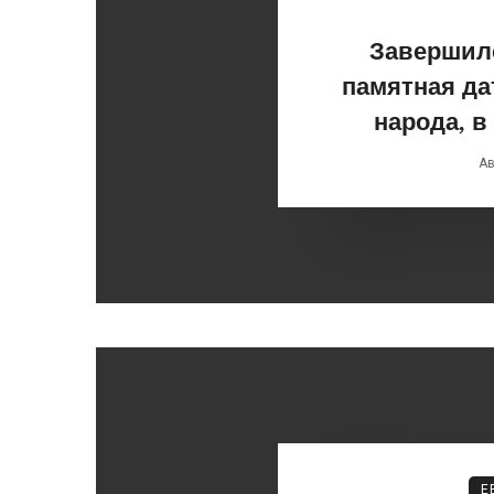
Завершилс
памятная да
народа, в
Ав
Е