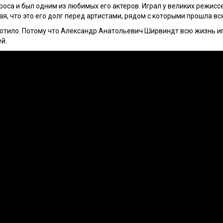
роса и был одним из любимых его актеров. Играл у великих режисс
я, что это его долг перед артистами, рядом с которыми прошла вся
готило. Потому что Александр Анатольевич Ширвиндт всю жизнь игр
й.