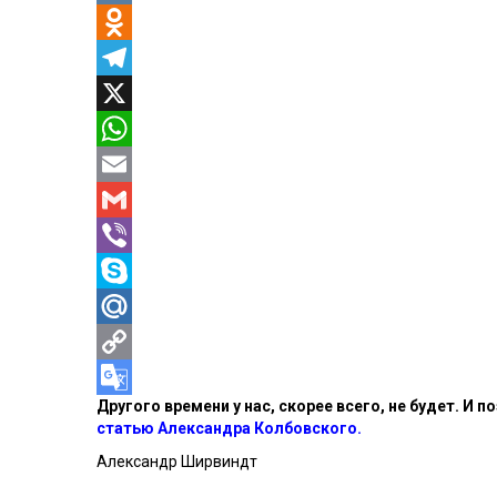
VK
Odnoklassniki
Telegram
X
WhatsApp
Email
Gmail
Viber
Skype
Mail.Ru
Copy
Другого времени у нас, скорее всего, не будет. И
Link
Google
статью Александра Колбовского.
Translate
Александр Ширвиндт