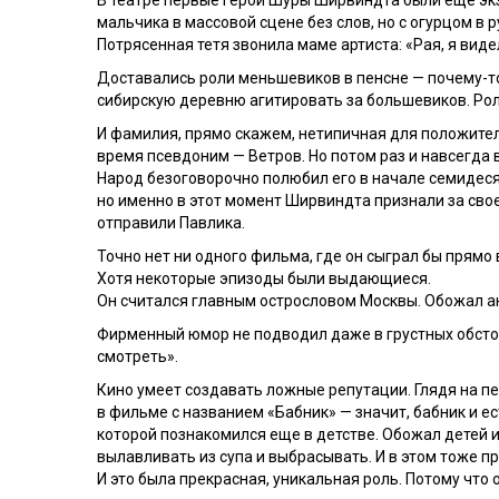
В театре первые герои Шуры Ширвиндта были еще экзо
мальчика в массовой сцене без слов, но с огурцом в р
Потрясенная тетя звонила маме артиста: «Рая, я виде
Доставались роли меньшевиков в пенсне — почему-т
сибирскую деревню агитировать за большевиков. Рол
И фамилия, прямо скажем, нетипичная для положитель
время псевдоним — Ветров. Но потом раз и навсегда
Народ безоговорочно полюбил его в начале семидеся
но именно в этот момент Ширвиндта признали за свое
отправили Павлика.
Точно нет ни одного фильма, где он сыграл бы прямо в
Хотя некоторые эпизоды были выдающиеся.
Он считался главным острословом Москвы. Обожал ан
Фирменный юмор не подводил даже в грустных обстоят
смотреть».
Кино умеет создавать ложные репутации. Глядя на пе
в фильме с названием «Бабник» — значит, бабник и е
которой познакомился еще в детстве. Обожал детей 
вылавливать из супа и выбрасывать. И в этом тоже п
И это была прекрасная, уникальная роль. Потому что