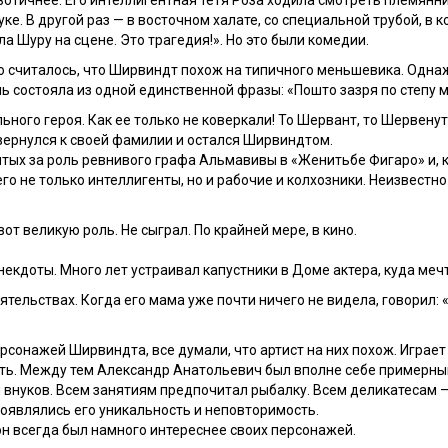
тичнее. Его интеллигентная тетя Роза ходила смотреть племянник
уке. В другой раз — в восточном халате, со специальной трубой, в к
ла Шуру на сцене. Это трагедия!». Но это были комедии.
о считалось, что Ширвиндт похож на типичного меньшевика. Одна
ь состояла из одной единственной фразы: «Пошто зазря по степу
ного героя. Как ее только не коверкали! То Шервант, то Шервенут
 вернулся к своей фамилии и остался Ширвиндтом.
тых за роль ревнивого графа Альмавивы в «Женитьбе Фигаро» и, к
го не только интеллигенты, но и рабочие и колхозники. Неизвестно
от великую роль. Не сыграл. По крайней мере, в кино.
екдоты. Много лет устраивал капустники в Доме актера, куда меч
ельствах. Когда его мама уже почти ничего не видела, говорил: 
рсонажей Ширвиндта, все думали, что артист на них похож. Играет
сть. Между тем Александр Анатольевич был вполне себе примерный
и внуков. Всем занятиям предпочитал рыбалку. Всем деликатесам 
роявлялись его уникальность и неповторимость.
 он всегда был намного интереснее своих персонажей.