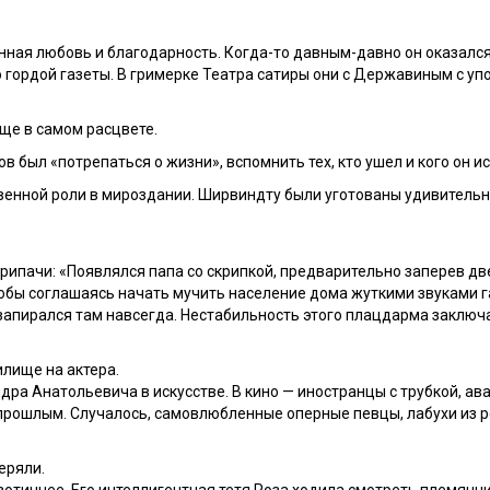
нная любовь и благодарность. Когда-то давным-давно он оказалс
 гордой газеты. В гримерке Театра сатиры они с Державиным с упо
ще в самом расцвете.
 был «потрепаться о жизни», вспомнить тех, кто ушел и кого он ис
венной роли в мироздании. Ширвиндту были уготованы удивительн
ипачи: «Появлялся папа со скрипкой, предварительно заперев двер
кобы соглашаясь начать мучить население дома жуткими звуками га
и запирался там навсегда. Нестабильность этого плацдарма заключа
илище на актера.
ра Анатольевича в искусстве. В кино — иностранцы с трубкой, ав
прошлым. Случалось, самовлюбленные оперные певцы, лабухи из 
еряли.