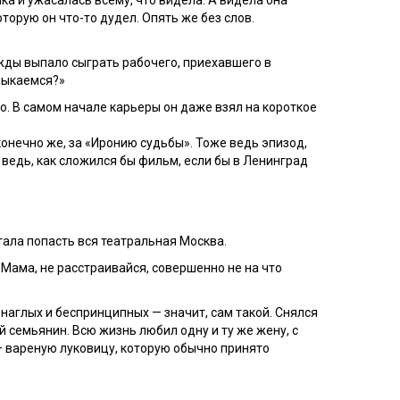
а и ужасалась всему, что видела. А видела она
оторую он что-то дудел. Опять же без слов.
жды выпало сыграть рабочего, приехавшего в
 мыкаемся?»
о. В самом начале карьеры он даже взял на короткое
онечно же, за «Иронию судьбы». Тоже ведь эпизод,
 ведь, как сложился бы фильм, если бы в Ленинград
тала попасть вся театральная Москва.
«Мама, не расстраивайся, совершенно не на что
 наглых и беспринципных — значит, сам такой. Снялся
 семьянин. Всю жизнь любил одну и ту же жену, с
— вареную луковицу, которую обычно принято