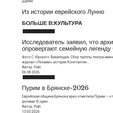
Далее
Из истории еврейского Лунно
БОЛЬШЕ В:
КУЛЬТУРА
Еврейские новости
Исследователь заявил, что арх
опровергают семейную легенду
Фото С. Юрского: Википедия. Сбор труппы театра име
журнaл «Лехaим», историк Константин ...
Автор:
Yidn
06.08.2026
Еврейские новости
Пурим в Брянске-2026
Еврейская община Брянска ярко отметила Пурим — с 
делами. В один ...
Автор:
Yidn
13.03.2026