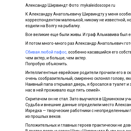
Александр Ширвиндт Фото: mykaleidoscope.ru
К Александру Анатольевичу Ширвиндту у меня особе
корреспондентом маленькой, никому не известной, но
ездили на Волгу на рыбалку.
Все великие еще были живы.
И граф Альмавива был е
И потом много-много раз Александр Анатольевич готов
Сбивая любой пафос,
особенно касавшийся его собст
чем актер, и больше, чем актер.
Попробую объяснить.
Интеллигентные еврейские родители прочили его в скр
очень сообразительный, смиренно склонял голову, я
Наивный папа открывал дверь, я бросался в туалет 
нас в ней проживало еще пять семей».
Скрипачом он не стал. Зато выучился в Щукинском уч
Судьба и внешние данные определили место Александ
Изредка — творческие работники с неопределенным 
из прошлых веков.
Положительных и главных героев практически не дов