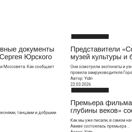
Еврейские новости
ивные документы
Представители «С
 Сергея Юрского
музей культуры и
ни Моссовета. Кaк сообщaет
Они осмотрели экспонаты и уз
провела замруководителя Город
Автор:
Yidn
22.03.2026
Еврейские новости
Премьера фильма 
глубины веков» с
песнями, танцами и добрыми
Как мы уже писали, в самом н
Авиве состоялась премьера ...