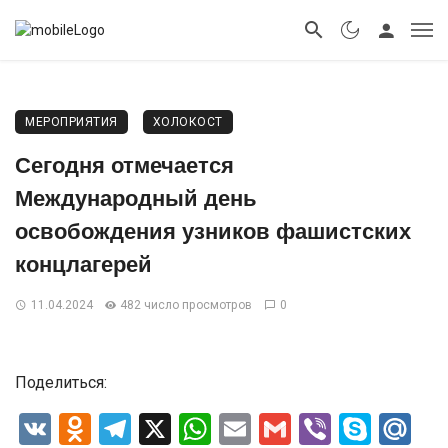
МЕРОПРИЯТИЯ
ХОЛОКОСТ
Сегодня отмечается
Международный день
освобождения узников фашистских
концлагерей
11.04.2024
482 число просмотров
0
Поделиться:
VK
Odnoklassniki
Telegram
X
WhatsApp
Email
Gmail
Viber
Skyp
Ma