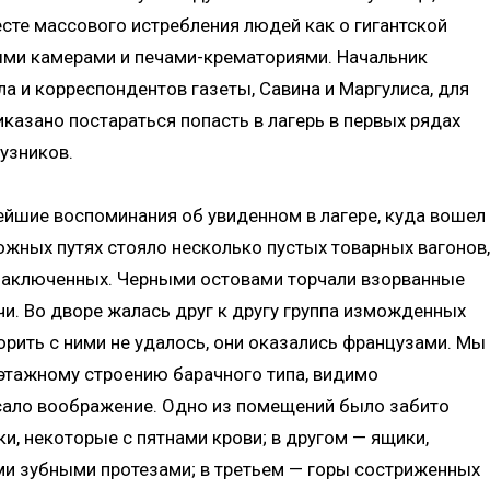
сте массового истребления людей как о гигантской
ыми камерами и печами-крематориями. Начальник
ла и корреспондентов газеты, Савина и Маргулиса, для
азано постараться попасть в лагерь в первых рядах
узников.
ейшие воспоминания об увиденном в лагере, куда вошел
ожных путях стояло несколько пустых товарных вагонов,
 заключенных. Черными остовами торчали взорванные
и. Во дворе жалась друг к другу группа изможденных
рить с ними не удалось, они оказались французами. Мы
этажному строению барачного типа, видимо
ясало воображение. Одно из помещений было забито
и, некоторые с пятнами крови; в другом — ящики,
и зубными протезами; в третьем — горы состриженных