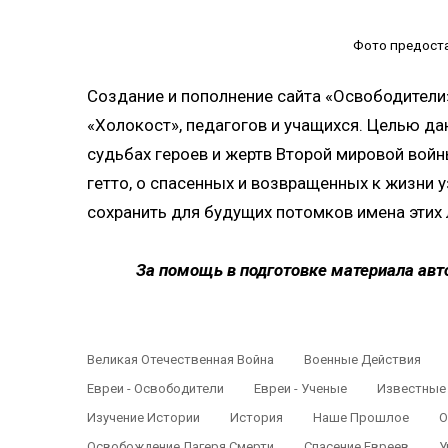
Фото предост
Создание и пополнение сайта «Освободители
«Холокост», педагогов и учащихся. Целью да
судьбах героев и жертв Второй мировой войн
гетто, о спасенных и возвращенных к жизни 
сохранить для будущих потомков имена этих
За помощь в подготовке материала авт
Великая Отечественная Война
Военные Действия
Евреи - Освободители
Евреи - Ученые
Известные
Изучение Истории
История
Наше Прошлое
О
Освобождение Лагеря Смерти
Спасение Евреев
У