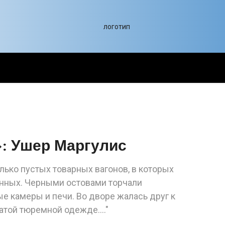
: Ушер Маргулис
ько пустых товарных вагонов, в которых
нных. Черными остовами торчали
е камеры и печи. Во дворе жалась друг к
той тюремной одежде...."