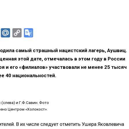
er
Skype
Mail.Ru
Copy
Google
Link
Translate
бодила самый страшный нацистский лагерь, Аушвиц.
енная этой дате, отмечалась в этом году в России
ря и его «филиалов» участвовали не менее 25 тысяч
ее 40 национальностей.
 (слева) и Г.Ф.Савин. Фото
ено Центром «Холокост».
телей. В их числе следует отметить Ушера Яковлевича