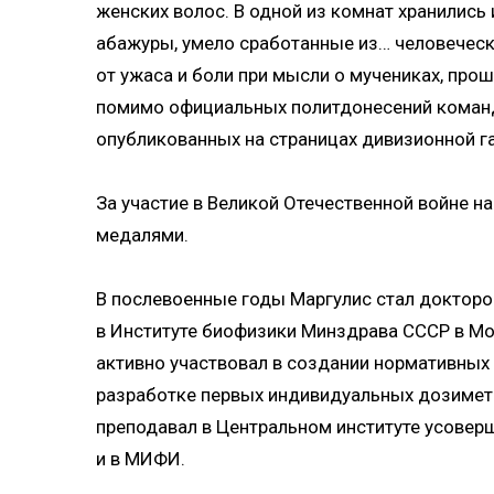
женских волос. В одной из комнат хранились
абажуры, умело сработанные из… человеческ
от ужаса и боли при мысли о мучениках, прош
помимо официальных политдонесений команд
опубликованных на страницах дивизионной га
За участие в Великой Отечественной войне 
медалями.
В послевоенные годы Маргулис стал доктором
в Институте биофизики Минздрава СССР в Мо
активно участвовал в создании нормативных
разработке первых индивидуальных дозимет
преподавал в Центральном институте усовер
и в МИФИ.