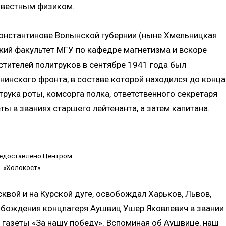
звестным физиком.
константинове Волынской губернии (ныне Хмельницкая
ский факультет МГУ по кафедре магнетизма и вскоре
стителей политруков в сентябре 1941 года был
нинского фронта, в составе которой находился до конца
рука роты, комсорга полка, ответственного секретаря
ы в званиях старшего лейтенанта, а затем капитана.
едоставлено Центром
«Холокост».
квой и на Курской дуге, освобождал Харьков, Львов,
обождения концлагеря Аушвиц Ушер Яковлевич в звании
 газеты «За нашу победу». Вспоминая об Аушвице, наш