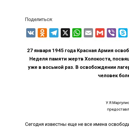
Поделиться:
VK
Odnoklassniki
Telegram
X
WhatsApp
Email
Gmail
Vib
27 января 1945 года Красная Армия осво
Неделя памяти жертв Холокоста, посвящ
уже в восьмой раз. В освобождении лаге
человек бол
У.Я.Маргулис
предоставл
Сегодня известны еще не все имена освободи