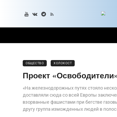
ОБЩЕСТВО
ХОЛОКОСТ
Проект «Освободители»
«На железнодорожных путях стояло нескол
доставляли сюда со всей Европы заключе
взорванные фашистами при бегстве газовы
другу группа изможденных людей в полоса