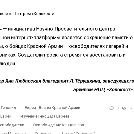
авлено Центром «Холокост».
» — инициатива Научно-Просветительного центра
нной интернет-платформы является сохранение памяти о
ы, о бойцах Красной Армии — освободителях лагерей и
узниках. Создатели проекта стремятся восстановить и
 людей.
ор Яна Любарская благодарит Л.Тёрушкина, заведующег
архивом НПЦ «Холокост»
Геноцид
Евреи - Воины Красной Армии
0
32
 Евреи
Изучение Геноцида Евреев
свободители
Освобождение Концланеря
шер Маргулис
Холокост
Центр "Холокост"