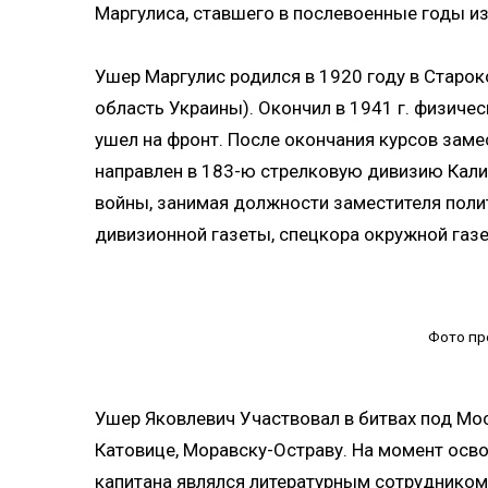
Маргулиса, ставшего в послевоенные годы и
Ушер Маргулис родился в 1920 году в Старо
область Украины). Окончил в 1941 г. физиче
ушел на фронт. После окончания курсов заме
направлен в 183-ю стрелковую дивизию Кали
войны, занимая должности заместителя полит
дивизионной газеты, спецкора окружной газет
Фото пр
Ушер Яковлевич Участвовал в битвах под Мос
Катовице, Моравску-Остраву. На момент осв
капитана являлся литературным сотрудником