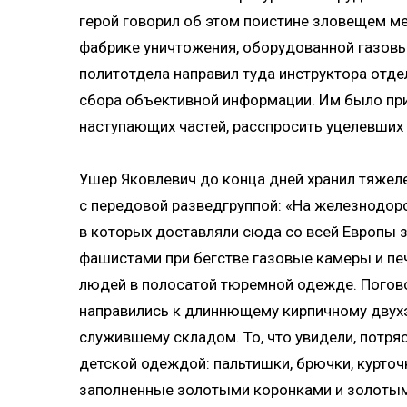
герой говорил об этом поистине зловещем ме
фабрике уничтожения, оборудованной газов
политотдела направил туда инструктора отде
сбора объективной информации. Им было прик
наступающих частей, расспросить уцелевших 
Ушер Яковлевич до конца дней хранил тяжел
с передовой разведгруппой: «На железнодор
в которых доставляли сюда со всей Европы
фашистами при бегстве газовые камеры и печ
людей в полосатой тюремной одежде. Погово
направились к длиннющему кирпичному двух
служившему складом. То, что увидели, потр
детской одеждой: пальтишки, брючки, курточк
заполненные золотыми коронками и золотым