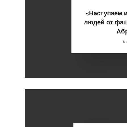
«Наступаем 
людей от фаш
Аб
Ав