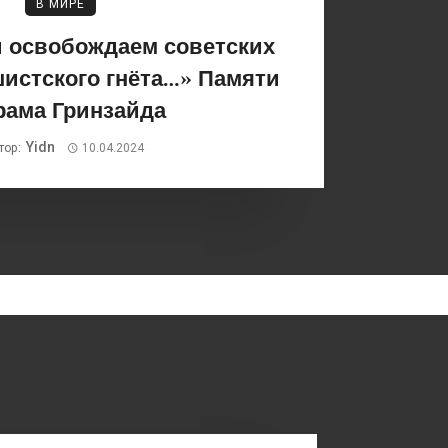
В МИРЕ
и освобождаем советских
истского гнёта…» Памяти
рама Гринзайда
Yidn
тор:
10.04.2024