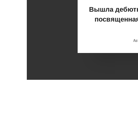
Вышла дебютн
посвященная
Ав