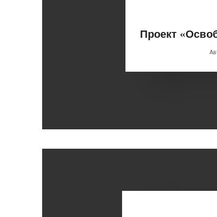
Проект «Осво
Ав