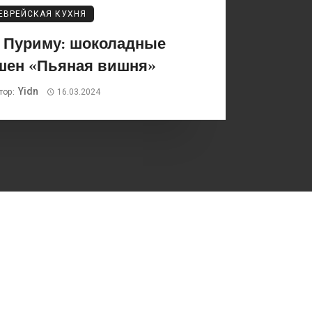
ЕВРЕЙСКАЯ КУХНЯ
к Пуриму: шоколадные
шен «Пьяная вишня»
Yidn
тор:
16.03.2024