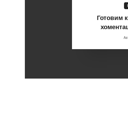
Готовим 
хомента
Ав