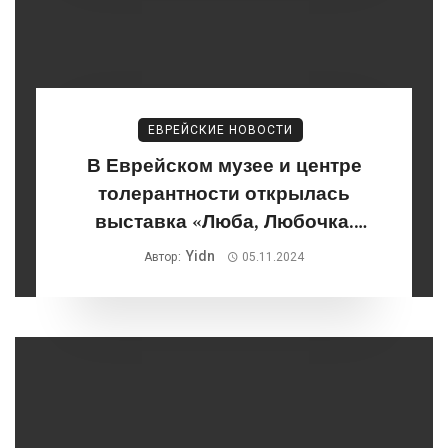
ЕВРЕЙСКИЕ НОВОСТИ
В Еврейском музее и центре
толерантности открылась
выставка «Люба, Любочка.
Любовь Сергеевна Попова.
Yidn
Автор:
05.11.2024
1889–1924»