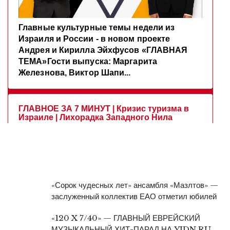
«Сорок чудесных лет» ансамбля «Мазлтов» —
заслуженный коллектив ЕАО отметил юбилей
«120 X 7/40» — ГЛАВНЫЙ ЕВРЕЙСКИЙ
МУЗЫКАЛЬНЫЙ ХИТ-ПАРАД НА YIDN.RU