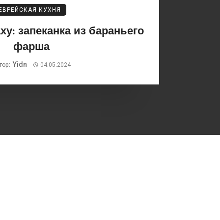
ЕВРЕЙСКАЯ КУХНЯ
ху: запеканка из бараньего
фарша
Yidn
тор:
04.05.2024