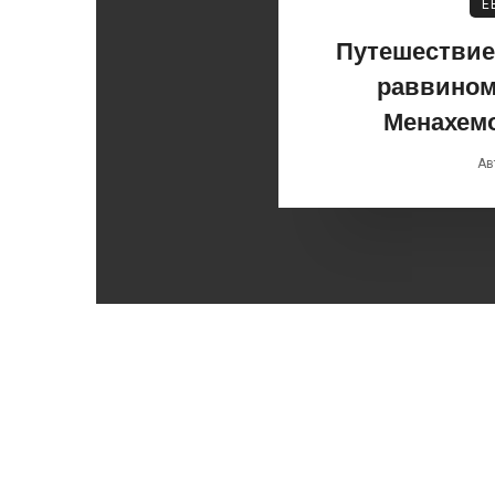
Е
Путешествие 
раввином
Менахем
Ав