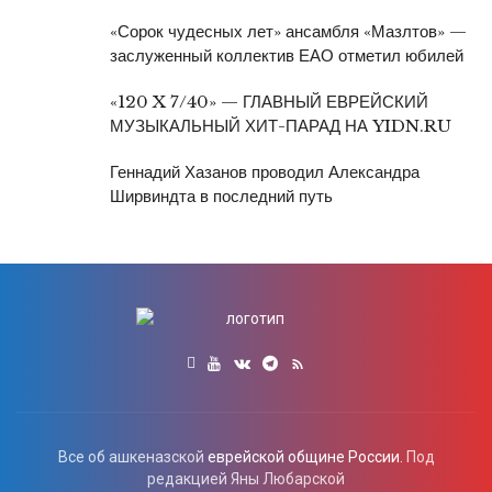
«Сорок чудесных лет» ансамбля «Мазлтов» —
заслуженный коллектив ЕАО отметил юбилей
«120 X 7/40» — ГЛАВНЫЙ ЕВРЕЙСКИЙ
МУЗЫКАЛЬНЫЙ ХИТ-ПАРАД НА YIDN.RU
Геннадий Хазанов проводил Александра
Ширвиндта в последний путь
Все об ашкеназской
еврейской общине России.
Под
редакцией Яны Любарской