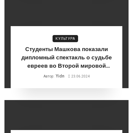
КУЛЬТУРА
Студенты Машкова показали
дипломный спектакль о судьбе
евреев во Второй мировой
войне
Yidn
Автор:
23.06.2024