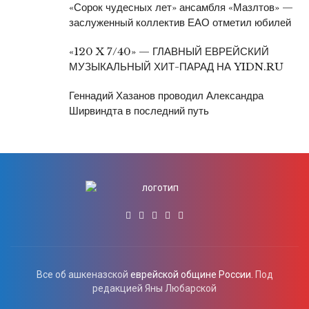
«Сорок чудесных лет» ансамбля «Мазлтов» —
заслуженный коллектив ЕАО отметил юбилей
«120 X 7/40» — ГЛАВНЫЙ ЕВРЕЙСКИЙ
МУЗЫКАЛЬНЫЙ ХИТ-ПАРАД НА YIDN.RU
Геннадий Хазанов проводил Александра
Ширвиндта в последний путь
Все об ашкеназской
еврейской общине России.
Под
редакцией Яны Любарской