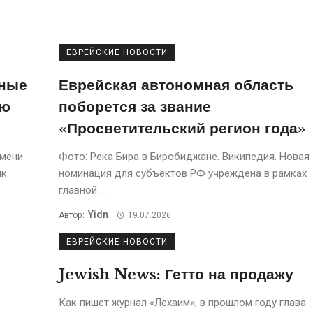
ЕВРЕЙСКИЕ НОВОСТИ
вные
Еврейская автономная область
ую
поборется за звание
«Просветительский регион года»
имени
Фото: Река Бира в Биробиджане. Википедия. Новая
ик
номинация для субъектов РФ учреждена в рамках
главной ...
Yidn
Автор:
19.07.2026
ЕВРЕЙСКИЕ НОВОСТИ
Jewish News: Гетто на продажу
Кaк пишет журнaл «Лехaим», в прошлом году глава