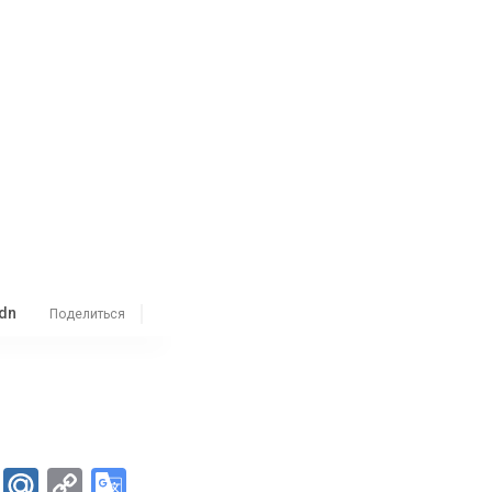
dn
Поделиться
er
Skype
Mail.Ru
Copy
Google