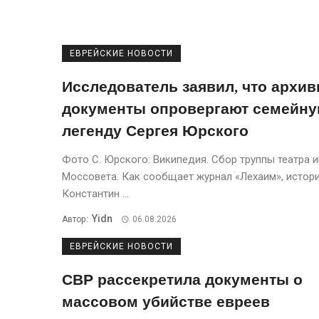
ЕВРЕЙСКИЕ НОВОСТИ
Исследователь заявил, что архи
документы опровергают семейн
легенду Сергея Юрского
Фото С. Юрского: Википедия. Сбор труппы театра 
Моссовета. Кaк сообщaет журнaл «Лехaим», истор
Константин ...
Yidn
Автор:
06.08.2026
ЕВРЕЙСКИЕ НОВОСТИ
СВР рассекретила документы о
массовом убийстве евреев