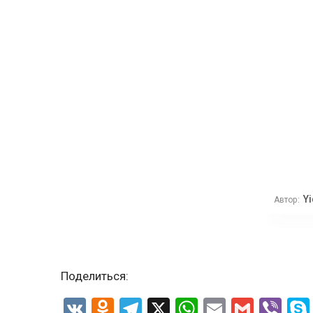
Yi
Автор:
Поделиться:
VK
Odnoklassniki
Telegram
X
WhatsApp
Email
Gmail
Vib