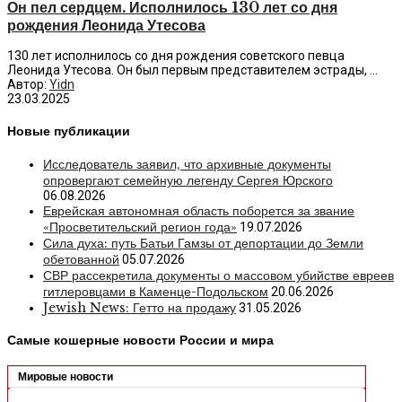
Он пел сердцем. Исполнилось 130 лет со дня
рождения Леонида Утесова
130 лет исполнилось со дня рождения советского певца
Леонида Утесова. Он был первым представителем эстрады, ...
Автор:
Yidn
23.03.2025
Новые публикации
Исследователь заявил, что архивные документы
опровергают семейную легенду Сергея Юрского
06.08.2026
Еврейская автономная область поборется за звание
«Просветительский регион года»
19.07.2026
Сила духа: путь Батьи Гамзы от депортации до Земли
обетованной
05.07.2026
СВР рассекретила документы о массовом убийстве евреев
гитлеровцами в Каменце-Подольском
20.06.2026
Jewish News: Гетто на продажу
31.05.2026
Самые кошерные новости России и мира