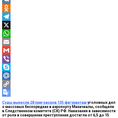
VK
Odnoklassniki
Telegram
X
WhatsApp
Email
Gmail
Viber
Skype
Mail.Ru
Copy
Link
Google
Суды вынесли 28 приговоров 135 фигурантам
уголовных дел
о массовых беспорядках в аэропорту Махачкалы, сообщили
Translate
в Следственном комитете (СК) РФ. Наказания в зависимости
от роли в совершении преступления достигли от 6,5 до 15