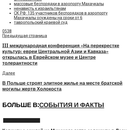
массовые беспорядки в аэропорту Махачкалы
ненависть к израильтянам
СК РФ: 135 участников беспорядков в аэропорту
Махачкалы осуждены на сроки от 6
тавропольский краевой суд
0
538
Предыдущая страница
III международная конференция «На перекрестке
культур: евреи Центральной Азии и Кавказа»
открылась в Еврейском музее и Центре
толерантности
Далее
В Польше строят элитное жилье на месте братской
могилы жертв Холокоста
БОЛЬШЕ В:
СОБЫТИЯ И ФАКТЫ
Еврейские новости