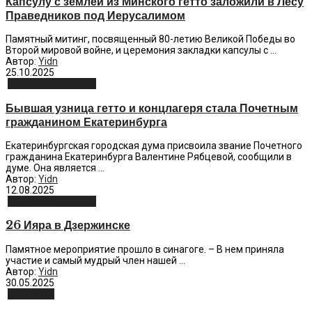
Капсулу с землей из Минского гетто заложили в Лесу
Праведников под Иерусалимом
Памятный митинг, посвященный 80-летию Великой Победы во
Второй мировой войне, и церемония закладки капсулы с ...
Автор:
Yidn
25.10.2025
Еврейские новости
Бывшая узница гетто и концлагеря стала Почетным
гражданином Екатеринбурга
Екатеринбургская городская дума присвоила звание Почетного
гражданина Екатеринбурга Валентине Рябцевой, сообщили в
думе. Она является ...
Автор:
Yidn
12.08.2025
Еврейские новости
26 Ияра в Дзержинске
Памятное мероприятие прошло в синагоге. – В нем приняла
участие и самый мудрый член нашей ...
Автор:
Yidn
30.05.2025
Искусство