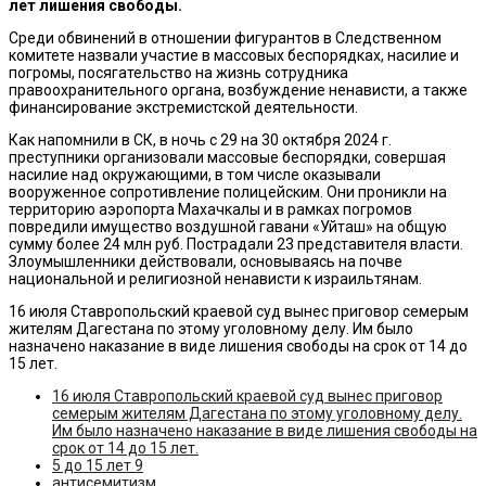
лет лишения свободы.
Среди обвинений в отношении фигурантов в Следственном
комитете назвали участие в массовых беспорядках, насилие и
погромы, посягательство на жизнь сотрудника
правоохранительного органа, возбуждение ненависти, а также
финансирование экстремистской деятельности.
Как напомнили в СК, в ночь с 29 на 30 октября 2024 г.
преступники организовали массовые беспорядки, совершая
насилие над окружающими, в том числе оказывали
вооруженное сопротивление полицейским. Они проникли на
территорию аэропорта Махачкалы и в рамках погромов
повредили имущество воздушной гавани «Уйташ» на общую
сумму более 24 млн руб. Пострадали 23 представителя власти.
Злоумышленники действовали, основываясь на почве
национальной и религиозной ненависти к израильтянам.
16 июля Ставропольский краевой суд вынес приговор семерым
жителям Дагестана по этому уголовному делу. Им было
назначено наказание в виде лишения свободы на срок от 14 до
15 лет.
16 июля Ставропольский краевой суд вынес приговор
семерым жителям Дагестана по этому уголовному делу.
Им было назначено наказание в виде лишения свободы на
срок от 14 до 15 лет.
5 до 15 лет 9
антисемитизм