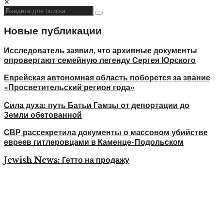
✕
Новые публикации
Исследователь заявил, что архивные документы
опровергают семейную легенду Сергея Юрского
Еврейская автономная область поборется за звание
«Просветительский регион года»
Сила духа: путь Батьи Гамзы от депортации до
Земли обетованной
СВР рассекретила документы о массовом убийстве
евреев гитлеровцами в Каменце-Подольском
Jewish News: Гетто на продажу