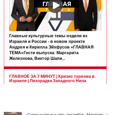
«Сорок чудесных лет» ансамбля «Мазлтов» —