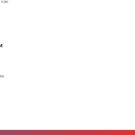
 как
и
м,