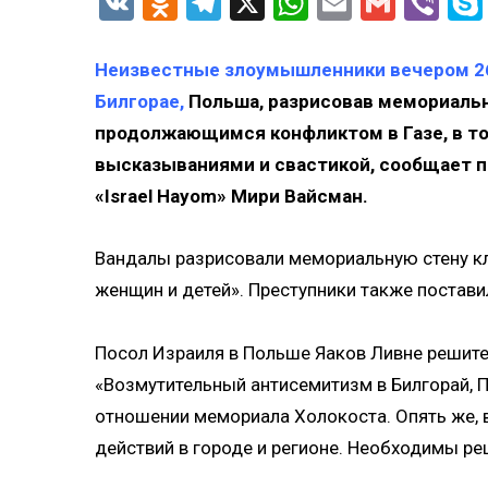
VK
Odnoklassniki
Telegram
X
WhatsApp
Email
Gmail
Vib
Неизвестные злоумышленники вечером 26
Билгорае,
Польша, разрисовав мемориальн
продолжающимся конфликтом в Газе, в т
высказываниями и свастикой, сообщает по
«Israel Hayom» Мири Вайсман.
Вандалы разрисовали мемориальную стену кл
женщин и детей». Преступники также постави
Посол Израиля в Польше Яаков Ливне решите
«Возмутительный антисемитизм в Билгорай, 
отношении мемориала Холокоста. Опять же, в
действий в городе и регионе. Необходимы р