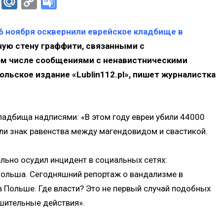
er
Skype
Mail.Ru
Copy
Google
Link
Translate
 ноября осквернили еврейское кладбище в
ую стену граффити, связанными с
ом числе сообщениями с ненавистническими
льское издание «Lublin112.pl», пишет журналистка
адбища надписями: «В этом году евреи убили 44000
ли знак равенства между магендовидом и свастикой.
льно осудил инцидент в социальных сетях:
Польша. Сегодняшний репортаж о вандализме в
 Польше. Где власти? Это не первый случай подобных
ешительные действия».