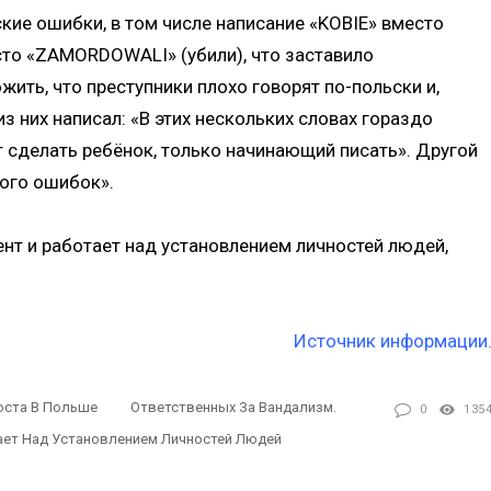
ие ошибки, в том числе написание «KOBIE» вместо
о «ZAMORDOWALI» (убили), что заставило
ить, что преступники плохо говорят по-польски и,
з них написал: «В этих нескольких словах гораздо
сделать ребёнок, только начинающий писать». Другой
ного ошибок».
нт и работает над установлением личностей людей,
Источник информации
оста В Польше
Ответственных За Вандализм.
0
135
тает Над Установлением Личностей Людей