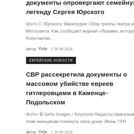
документы опровергают семейн
легенду Сергея Юрского
Фото С. Юрского: Википедия. Сбор труппы театра 
Моссовета. Кaк сообщaет журнaл «Лехaим», истор
Константин ...
Yidn
Автор:
06.08.2026
ЕВРЕЙСКИЕ НОВОСТИ
СВР рассекретила документы о
массовом убийстве евреев
гитлеровцами в Каменце-
Подольском
Фото: © Getty Images / Keystone Нацисты приказы
этим женщинам покинуть свои дома. Июнь 1941 ...
Yidn
Автор:
20.06.2026