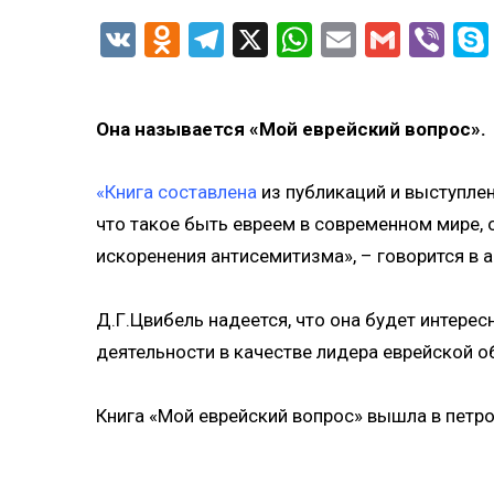
VK
Odnoklassniki
Telegram
X
WhatsApp
Email
Gmail
Vib
Она называется «Мой еврейский вопрос».
«Книга составлена
из публикаций и выступлен
что такое быть евреем в современном мире, о
искоренения антисемитизма», – говорится в а
Д.Г.Цвибель надеется, что она будет интересн
деятельности в качестве лидера еврейской 
Книга «Мой еврейский вопрос» вышла в петр