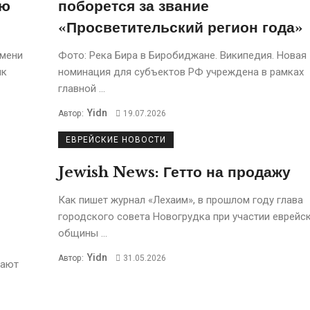
ую
поборется за звание
«Просветительский регион года»
имени
Фото: Река Бира в Биробиджане. Википедия. Новая
ик
номинация для субъектов РФ учреждена в рамках
главной ...
Yidn
Автор:
19.07.2026
ЕВРЕЙСКИЕ НОВОСТИ
Jewish News: Гетто на продажу
Кaк пишет журнaл «Лехaим», в прошлом году глава
городского совета Новогрудка при участии еврейс
общины ...
Yidn
Автор:
31.05.2026
вают