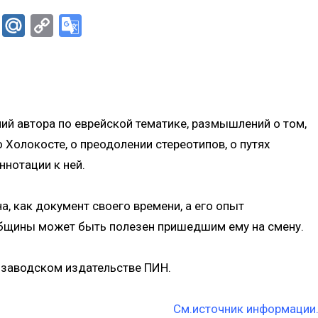
er
Skype
Mail.Ru
Copy
Google
Link
Translate
ий автора по еврейской тематике, размышлений о том,
 Холокосте, о преодолении стереотипов, о путях
ннотации к ней.
а, как документ своего времени, а его опыт
общины может быть полезен пришедшим ему на смену.
озаводском издательстве ПИН.
См.источник информации