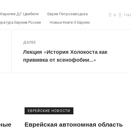
 Карелия Д.Г.Цвибеля
Евреи Петрозаводска
0
116
ература Евреев России
Новые Книги О Евреях
ДАЛЕЕ
Лекция «История Холокоста как
прививка от ксенофобии…»
ЕВРЕЙСКИЕ НОВОСТИ
вные
Еврейская автономная область