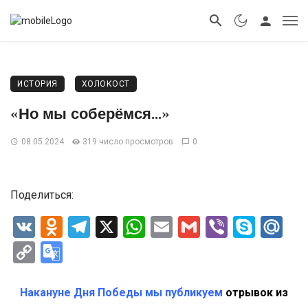
ИСТОРИЯ
ХОЛОКОСТ
«Но мы соберёмся…»
08.05.2024
319 число просмотров
0
Поделиться:
VK
Odnoklassniki
Telegram
X
WhatsApp
Email
Gmail
Viber
Skyp
Ma
Copy
Google
Link
Translate
Накануне Дня Победы мы публикуем
отрывок из