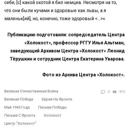
себе, [с] какой охотой я бил немцев. Несмотря на то,
что они были кучами и здоровые как львы, а я
маленьк[ий], но, конечно, тоже здоровый <…>».
Публикацию подготовили: сопредседатель Центра
«Холокост», профессор РГГУ Илья Альтман,
заведующий Архивом Центра «Холокост» Леонид
Тёрушкин и сотрудник Центра Екатерина Уварова.
Фото из Архива Центра «Холокост».
Великая Отечественная Война
0
319
Великая Победа
Евреи На Фронте
Май 1945 Года
Письма Победы
Письма С Фронта
Холокост
Центр "Холокост"