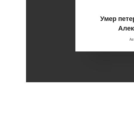
Умер пете
Алек
Ав