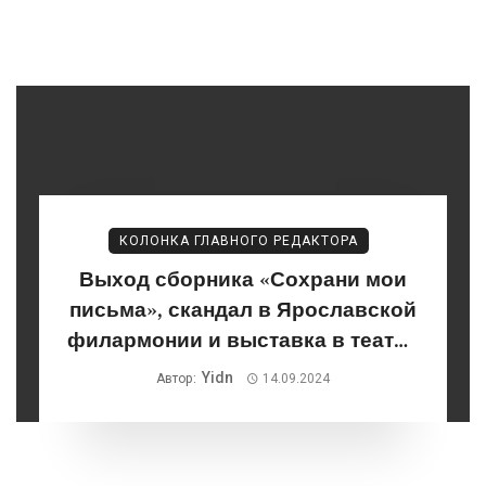
КОЛОНКА ГЛАВНОГО РЕДАКТОРА
Выход сборника «Сохрани мои
письма», скандал в Ярославской
филармонии и выставка в театре
«Шалом». Чем было богато
Yidn
Автор:
14.09.2024
начало сентября?