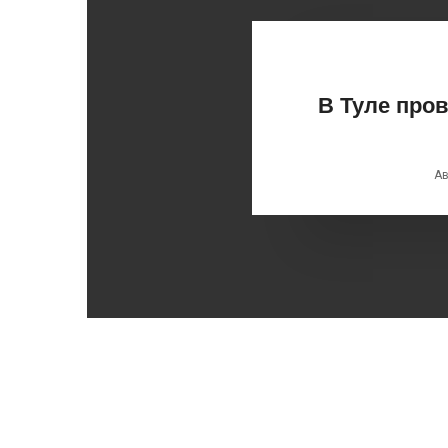
В Туле про
Ав