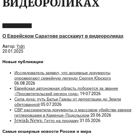
ВИДЕОРОЛИКАХ
Антисемитизм
О Еврейском Саратове расскажут в видеороликах
Автор:
Yidn
20.01.2025
Новые публикации
Исследователь заявил, что архивные документы
опровергают семейную легенду Сергея Юрского
06.08.2026
Еврейская автономная область поборется за звание
«Просветительский регион года»
19.07.2026
Сила духа: путь Батьи Гамзы от депортации до Земли
обетованной
05.07.2026
СВР рассекретила документы о массовом убийстве евреев
гитлеровцами в Каменце-Подольском
20.06.2026
Jewish News: Гетто на продажу
31.05.2026
Самые кошерные новости России и мира