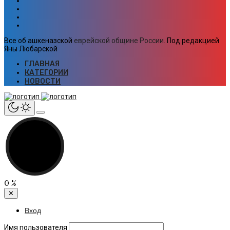
Все об ашкеназской
еврейской общине России.
Под редакцией
Яны Любарской
ГЛАВНАЯ
КАТЕГОРИИ
НОВОСТИ
0
%
✕
Вход
Имя пользователя