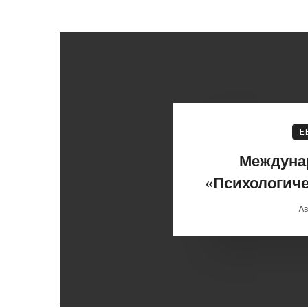
Е
Междуна
«Психологиче
Ав