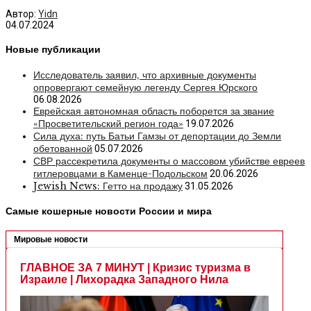
Автор:
Yidn
04.07.2024
Новые публикации
Исследователь заявил, что архивные документы
опровергают семейную легенду Сергея Юрского
06.08.2026
Еврейская автономная область поборется за звание
«Просветительский регион года»
19.07.2026
Сила духа: путь Батьи Гамзы от депортации до Земли
обетованной
05.07.2026
СВР рассекретила документы о массовом убийстве евреев
гитлеровцами в Каменце-Подольском
20.06.2026
Jewish News: Гетто на продажу
31.05.2026
Самые кошерные новости России и мира