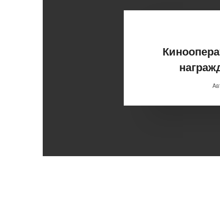
Киноопера
награж
Ав