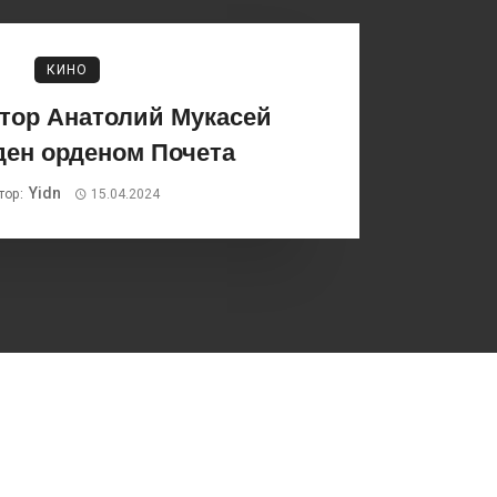
КИНО
тор Анатолий Мукасей
ден орденом Почета
Yidn
тор:
15.04.2024