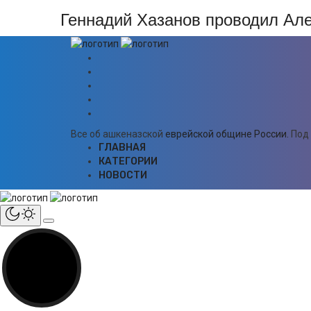
Геннадий Хазанов проводил Ал
Все об ашкеназской
еврейской общине России.
Под
ГЛАВНАЯ
КАТЕГОРИИ
НОВОСТИ