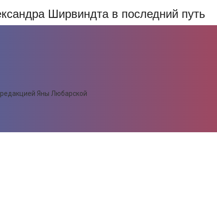
ександра Ширвиндта в последний путь
 редакцией Яны Любарской