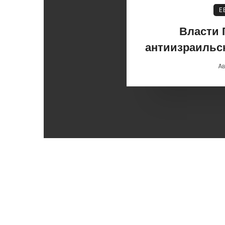
Е
Власти 
антиизраильс
Ав