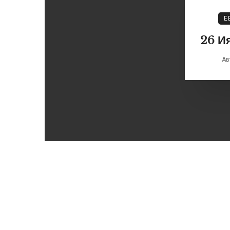
Е
26 И
Ав