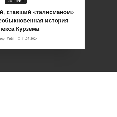
ИСТОРИЯ
й, ставший «талисманом»
необыкновенная история
лекса Курзема
Yidn
тор:
11.07.2024