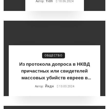
Yidn
Автор:
10.06.2024
ОБЩЕСТВО
Из протокола допроса в НКВД
причастных или свидетелей
массовых убийств евреев в
Бабьем Яру
Йидн
Автор:
13.03.2024