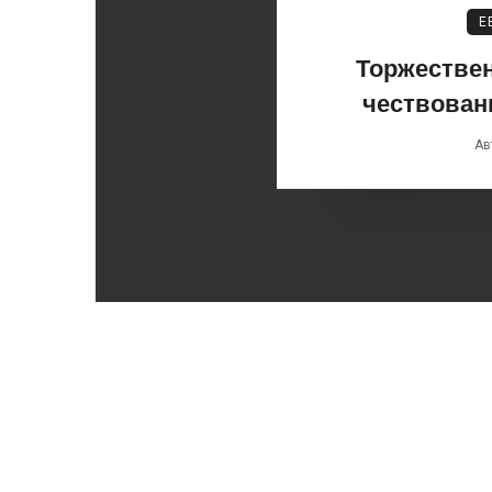
Е
Торжествен
чествован
Ав