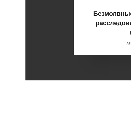
Безмолвные
расследов
Ав